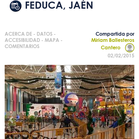
FEDUCA, JAÉN
ACERCA DE
-
DATOS
-
Compartida por
ACCESIBILIDAD
-
MAPA
-
Miriam Ballesteros
COMENTARIOS
Cantero
02/02/2015