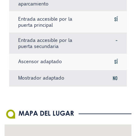
aparcamiento
Entrada accesible por la
Sí
puerta principal
Entrada accesible por la
-
puerta secundaria
Ascensor adaptado
Sí
Mostrador adaptado
No
Ascensor con aviso por voz
Sistema de bucle magnético
No hay registros
No
Sí
Ascensor con botones en
El personal conoce la
No
Sí
MAPA DEL LUGAR
Braille
Lengua de Signos Española
(LSE)
Existe material informativo
No