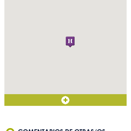
en Braille
Son bienvenidos los perros
Sí
guía