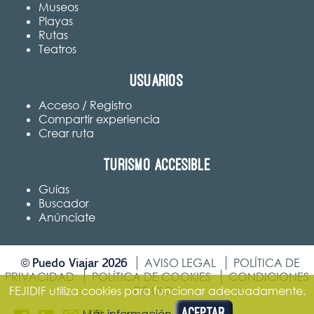
Museos
Playas
Rutas
Teatros
Usuarios
Acceso / Registro
Compartir experiencia
Crear ruta
Turismo accesible
Guías
Buscador
Anúnciate
Puedo Viajar 2026
©
AVISO LEGAL
POLÍTICA DE
PRIVACIDAD
POLÍTICA DE COOKIES
CONDICIONES
DE USO
FEJIDIF utiliza cookies para funcionar adecuadamente.
Aceptar
Más información