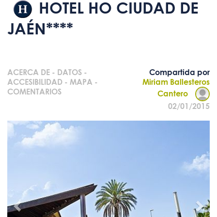
HOTEL HO CIUDAD DE
JAÉN****
ACERCA DE
-
DATOS
-
Compartida por
ACCESIBILIDAD
-
MAPA
-
Miriam Ballesteros
COMENTARIOS
Cantero
02/01/2015