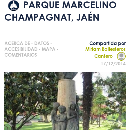
PARQUE MARCELINO
CHAMPAGNAT, JAÉN
ACERCA DE
-
DATOS
-
Compartida por
ACCESIBILIDAD
-
MAPA
-
Miriam Ballesteros
COMENTARIOS
Cantero
17/12/2014