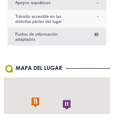
Apoyos isquiáticos
-
Tránsito accesible en las
-
distintas partes del lugar
Puntos de información
No
adaptados
No hay registros
No hay registros
No hay registros
MAPA DEL LUGAR