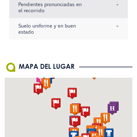
Pendientes pronunciadas en
-
el recorrido
Suelo uniforme y en buen
-
estado
No hay registros
No hay registros
No hay registros
MAPA DEL LUGAR