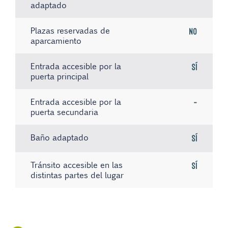
adaptado
Plazas reservadas de
No
aparcamiento
Entrada accesible por la
Sí
puerta principal
Entrada accesible por la
-
puerta secundaria
Baño adaptado
Sí
Tránsito accesible en las
Sí
distintas partes del lugar
Existe material informativo
Sistema de bucle magnético
No hay registros
No
No
en Braille