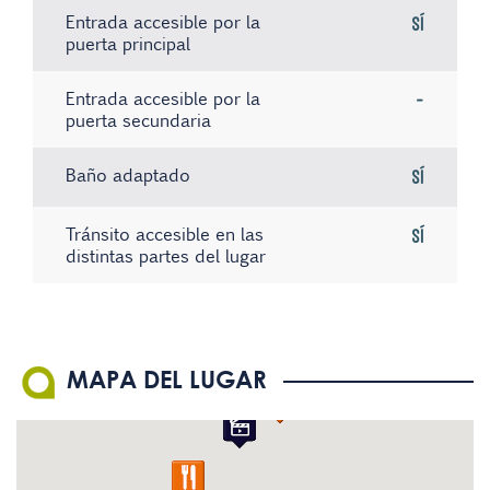
Entrada accesible por la
Sí
puerta principal
Entrada accesible por la
-
puerta secundaria
Baño adaptado
Sí
Tránsito accesible en las
Sí
distintas partes del lugar
Existe material informativo
Sistema de bucle magnético
No hay registros
No
No
en Braille
El personal conoce la
No
MAPA DEL LUGAR
Lengua de Signos Española
(LSE)