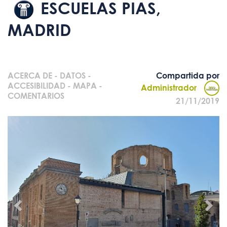
ESCUELAS PIAS,
MADRID
ACERCA DE
-
DATOS
-
Compartida por
ACCESIBILIDAD
-
MAPA
-
Administrador
COMENTARIOS
21/11/2019