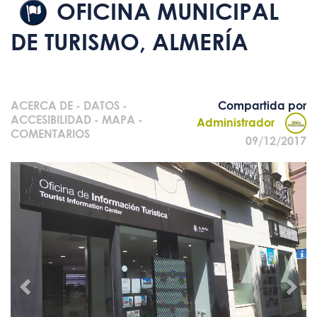
OFICINA MUNICIPAL
DE TURISMO, ALMERÍA
ACERCA DE
-
DATOS
-
Compartida por
ACCESIBILIDAD
-
MAPA
-
Administrador
COMENTARIOS
09/12/2017