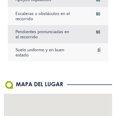
Escaleras u obstáculos en el
No
recorrido
Pendientes pronunciadas en
No
el recorrido
Suelo uniforme y en buen
Sí
estado
No hay registros
No hay registros
No hay registros
MAPA DEL LUGAR