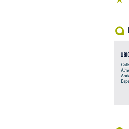
UBI
Call
Alme
Anda
Esp