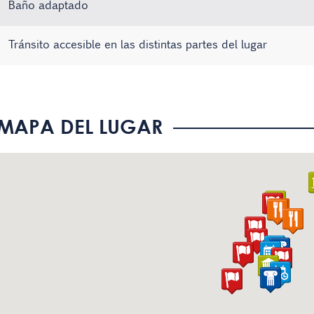
Baño adaptado
Tránsito accesible en las distintas partes del lugar
Existe material informativo en Braille
Sistema de bucle magnético
No hay registros
MAPA DEL LUGAR
El personal conoce la Lengua de Signos Española (LSE)