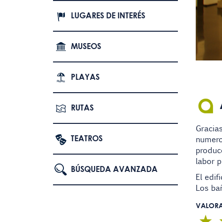
LUGARES DE INTERÉS
MUSEOS
PLAYAS
RUTAS
Gracia
TEATROS
numeros
producc
labor p
BÚSQUEDA AVANZADA
El edif
Los ba
VALOR