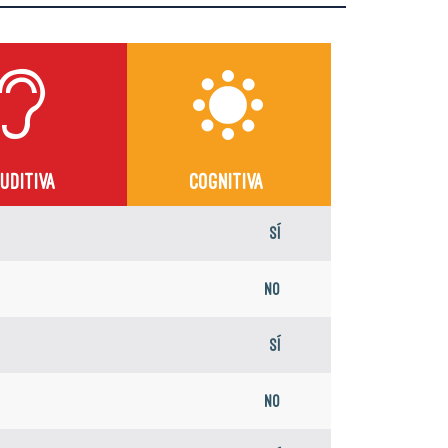
UDITIVA
COGNITIVA
Sí
No
Sí
No