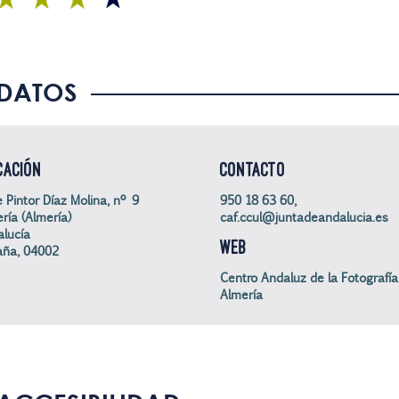
DATOS
CACIÓN
CONTACTO
e Pintor Díaz Molina, nº 9
950 18 63 60,
ría (Almería)
caf.ccul@juntadeandalucia.es
lucía
WEB
aña, 04002
Centro Andaluz de la Fotografía,
Almería