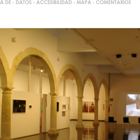
A DE
-
DATOS
-
ACCESIBILIDAD
-
MAPA
-
COMENTARIOS