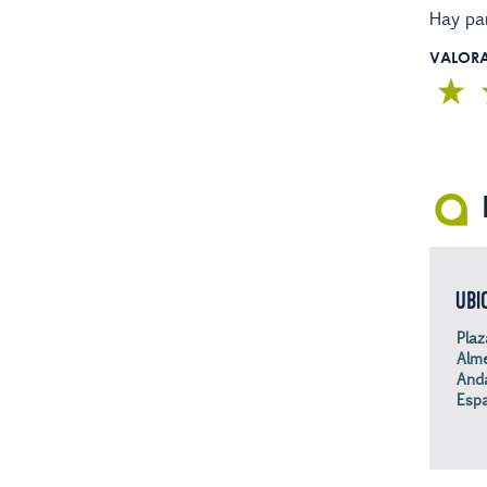
Hay par
VALOR
UBI
Plaz
Alme
Anda
Esp