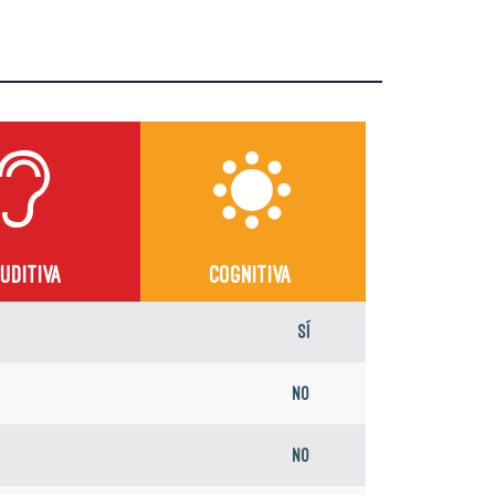
UDITIVA
COGNITIVA
Sí
No
No