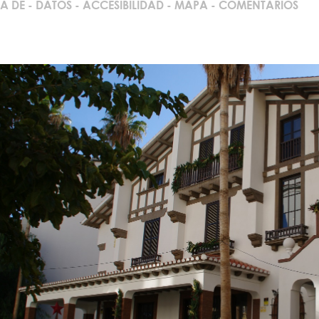
A DE
-
DATOS
-
ACCESIBILIDAD
-
MAPA
-
COMENTARIOS