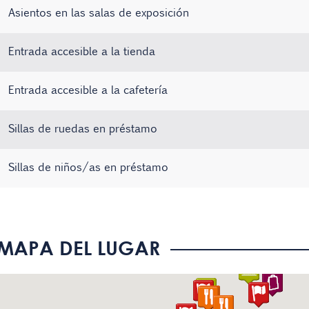
Asientos en las salas de exposición
Entrada accesible a la tienda
Entrada accesible a la cafetería
Sillas de ruedas en préstamo
Sillas de niños/as en préstamo
Ascensor con aviso por voz
El personal conoce la Lengua de Signos Española (LSE)
Paneles informativos con texto de fácil comprensión
MAPA DEL LUGAR
Audioguías
Visitas guiadas en Lengua de Signos Española (LSE)
Los servicios que se ofrecen están bien señalizados
Existe material informativo en Braille
Signoguías