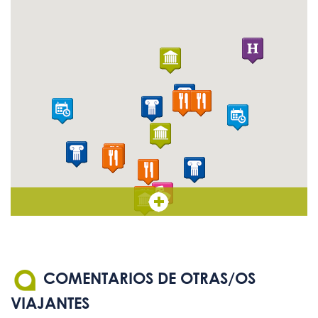
texto de tamaño adecuado
Sistema de bucle magnético
No
Mapas, planos y maquetas
No
táctiles
Ascensor con botones en
No
Braille
COMENTARIOS DE OTRAS/OS
VIAJANTES