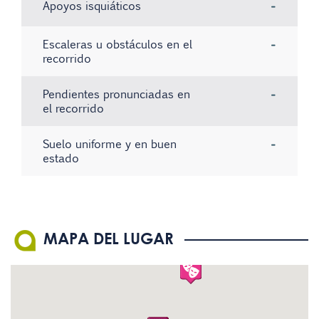
Apoyos isquiáticos
-
Escaleras u obstáculos en el
-
recorrido
Pendientes pronunciadas en
-
el recorrido
Suelo uniforme y en buen
-
estado
No hay registros
No hay registros
No hay registros
MAPA DEL LUGAR