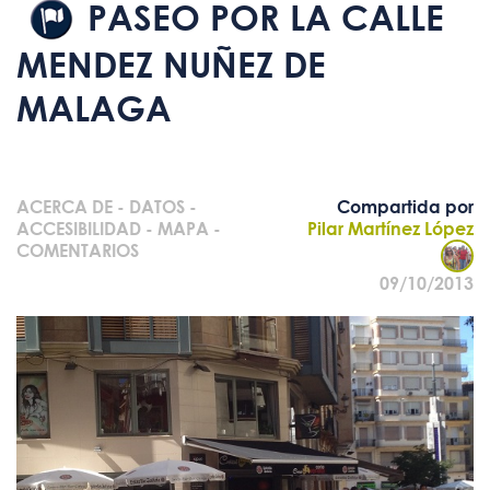
PASEO POR LA CALLE
MENDEZ NUÑEZ DE
MALAGA
ACERCA DE
-
DATOS
-
Compartida por
ACCESIBILIDAD
-
MAPA
-
Pilar Martínez López
COMENTARIOS
09/10/2013