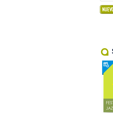
FES
JA