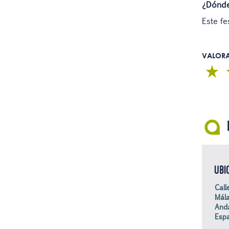
¿Dónde
Este fe
VALOR
UBI
Call
Mála
Anda
Esp