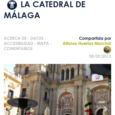
LA CATEDRAL DE
MÁLAGA
ACERCA DE
-
DATOS
-
Compartida por
ACCESIBILIDAD
-
MAPA
-
Alfonso Huertas Marchal
COMENTARIOS
08/09/2013