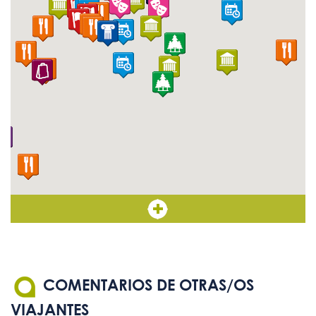
texto de tamaño adecuado
Sistema de bucle magnético
No
Mapas, planos y maquetas
-
táctiles
Ascensor con botones en
Sí
Braille
COMENTARIOS DE OTRAS/OS
VIAJANTES