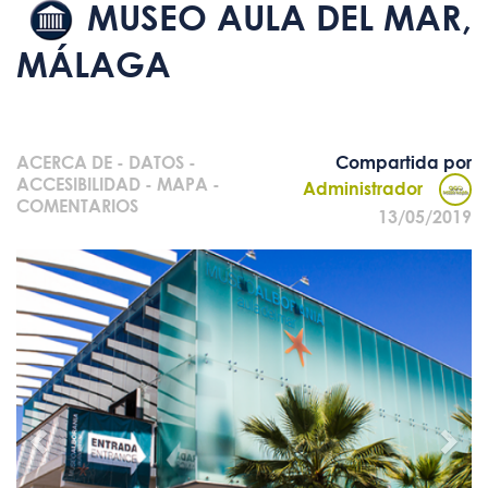
MUSEO AULA DEL MAR,
MÁLAGA
ACERCA DE
-
DATOS
-
Compartida por
ACCESIBILIDAD
-
MAPA
-
Administrador
COMENTARIOS
13/05/2019