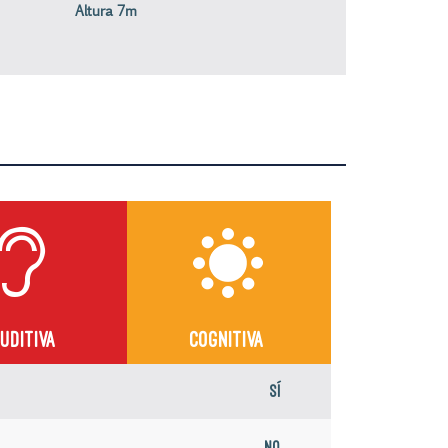
Altura 7m
UDITIVA
COGNITIVA
Sí
No