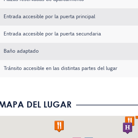
Entrada accesible por la puerta principal
Entrada accesible por la puerta secundaria
Baño adaptado
Tránsito accesible en las distintas partes del lugar
Existe material informativo en Braille
Sistema de bucle magnético
No hay registros
MAPA DEL LUGAR
El personal conoce la Lengua de Signos Española (LSE)