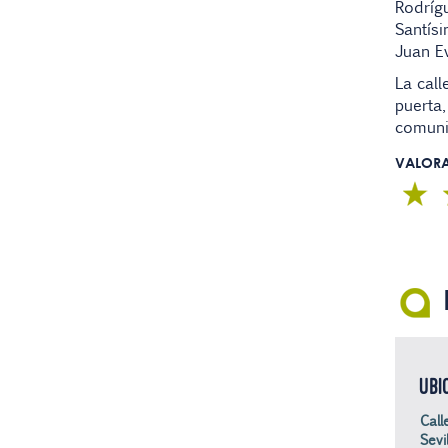
Rodríg
Santísi
Juan Ev
La call
puerta,
comunic
VALOR
UBI
Call
Sevil