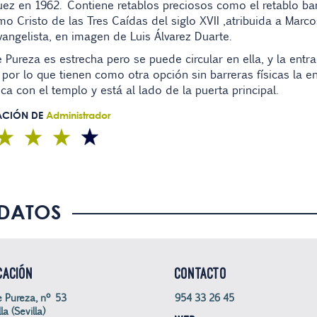
uez
en 1962. Contiene retablos preciosos como el retablo bar
mo Cristo de las Tres Caídas
del
siglo XVII
,atribuida a
Marco
angelista
, en imagen de
Luis Álvarez Duarte
.
e Pureza es estrecha pero se puede circular en ella, y la entr
 por lo que tienen como otra opción sin barreras físicas la e
a con el templo y está al lado de la puerta principal.
ACIÓN DE
Administrador
DATOS
CACIÓN
CONTACTO
e Pureza, nº 53
954 33 26 45
la (Sevilla)