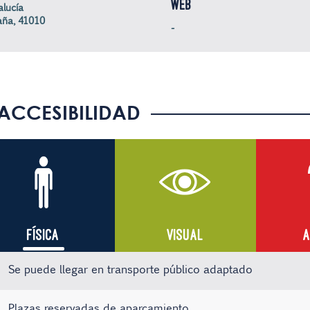
WEB
lucía
aña, 41010
-
ACCESIBILIDAD
FÍSICA
VISUAL
A
Se puede llegar en transporte público adaptado
Plazas reservadas de aparcamiento