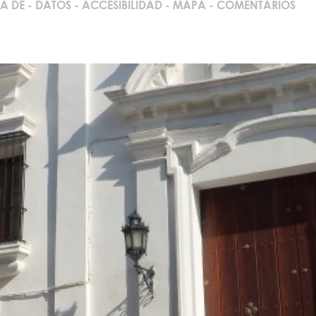
A DE
-
DATOS
-
ACCESIBILIDAD
-
MAPA
-
COMENTARIOS