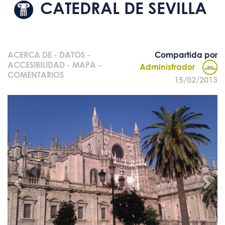
CATEDRAL DE SEVILLA
ACERCA DE
-
DATOS
-
Compartida por
ACCESIBILIDAD
-
MAPA
-
Administrador
COMENTARIOS
15/02/2013