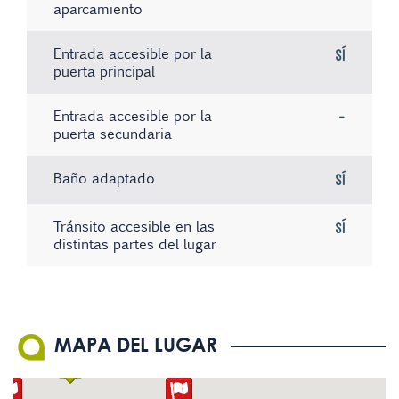
aparcamiento
Entrada accesible por la
Sí
puerta principal
Entrada accesible por la
-
puerta secundaria
Baño adaptado
Sí
Tránsito accesible en las
Sí
distintas partes del lugar
Existe material informativo
Sistema de bucle magnético
No hay registros
Sí
-
en Braille
El personal conoce la
-
MAPA DEL LUGAR
Lengua de Signos Española
(LSE)