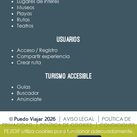
Lugares de interés
Museos
Playas
Rutas
Teatros
Usuarios
Acceso / Registro
Compartir experiencia
Crear ruta
Turismo accesible
Guías
Buscador
Anúnciate
Puedo Viajar 2026
©
AVISO LEGAL
POLÍTICA DE
PRIVACIDAD
POLÍTICA DE COOKIES
CONDICIONES
DE USO
FEJIDIF utiliza cookies para funcionar adecuadamente.