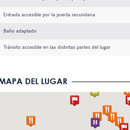
Entrada accesible por la puerta secundaria
Baño adaptado
Tránsito accesible en las distintas partes del lugar
Existe material informativo en Braille
Sistema de bucle magnético
No hay registros
MAPA DEL LUGAR
El personal conoce la Lengua de Signos Española (LSE)