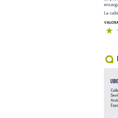
encarga
La call
VALOR
UBI
Call
Sevil
Anda
Esp