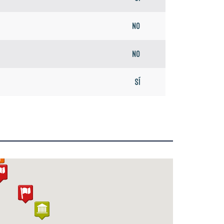
No
No
Sí
No
No
No