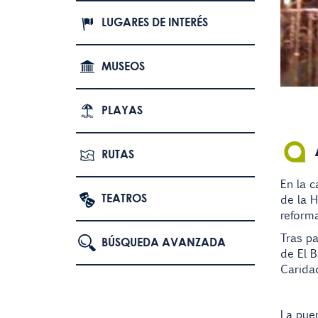
LUGARES DE INTERÉS
MUSEOS
PLAYAS
RUTAS
En la c
TEATROS
de la
H
reforma
Tras pa
BÚSQUEDA AVANZADA
de El B
Carida
La puer