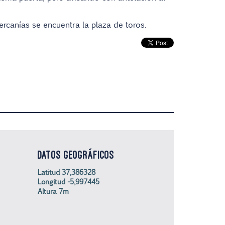
ercanías se encuentra la plaza de toros.
DATOS GEOGRÁFICOS
Latitud 37,386328
Longitud -5,997445
Altura 7m