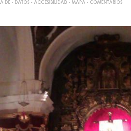
A DE
-
DATOS
-
ACCESIBILIDAD
-
MAPA
-
COMENTARIOS