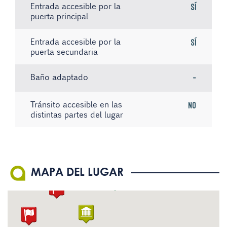
Entrada accesible por la
Sí
puerta principal
Entrada accesible por la
Sí
puerta secundaria
Baño adaptado
-
Tránsito accesible en las
No
distintas partes del lugar
Existe material informativo
Sistema de bucle magnético
No hay registros
No
No
en Braille
El personal conoce la
No
MAPA DEL LUGAR
Lengua de Signos Española
(LSE)