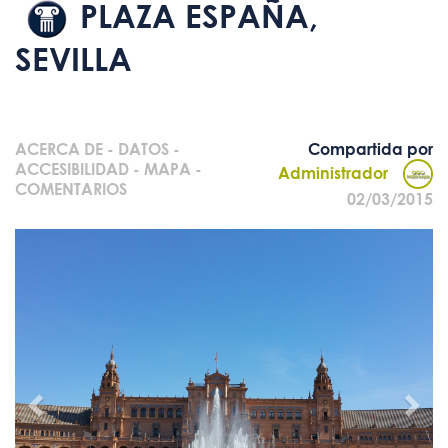
PLAZA ESPAÑA,
SEVILLA
ACERCA DE
-
DATOS
-
Compartida por
ACCESIBILIDAD
-
MAPA
-
Administrador
COMENTARIOS
02/03/2015