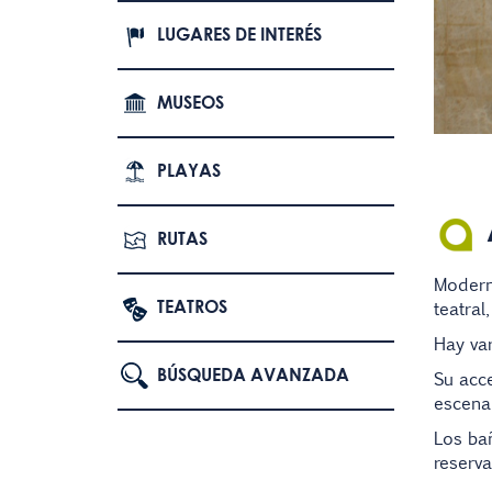
LUGARES DE INTERÉS
MUSEOS
PLAYAS
RUTAS
Moderno
TEATROS
teatral
Hay var
BÚSQUEDA AVANZADA
Su acce
escenar
Los bañ
reserv