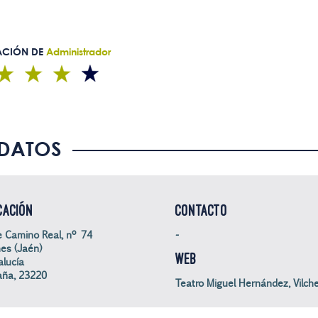
ACIÓN DE
Administrador
DATOS
CACIÓN
CONTACTO
e Camino Real, nº 74
-
hes (Jaén)
WEB
lucía
aña, 23220
Teatro Miguel Hernández, Vilch