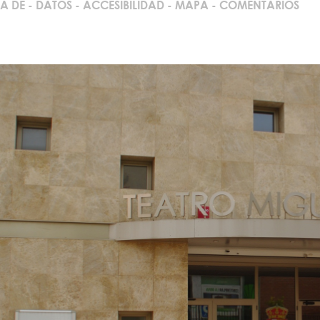
A DE
-
DATOS
-
ACCESIBILIDAD
-
MAPA
-
COMENTARIOS