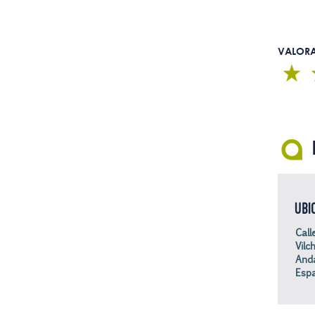
VALOR
UBI
Call
Vilc
Anda
Esp