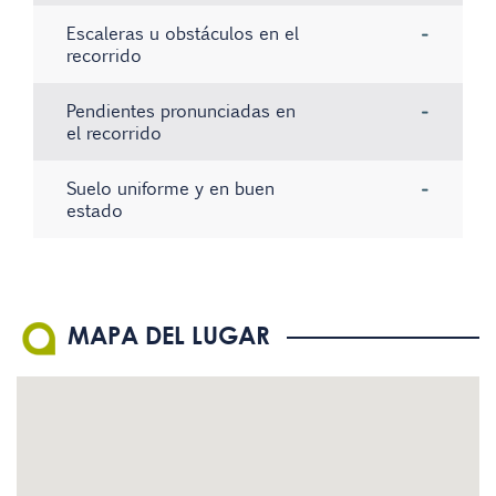
Escaleras u obstáculos en el
-
recorrido
Pendientes pronunciadas en
-
el recorrido
Suelo uniforme y en buen
-
estado
No hay registros
No hay registros
No hay registros
MAPA DEL LUGAR