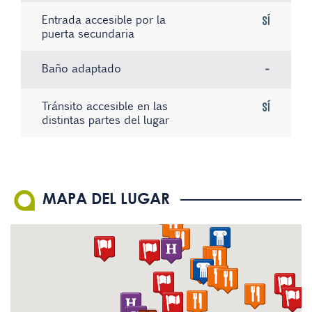
Entrada accesible por la
Sí
puerta secundaria
Baño adaptado
-
Tránsito accesible en las
Sí
distintas partes del lugar
Existe material informativo
Sistema de bucle magnético
No hay registros
No
No
en Braille
El personal conoce la
No
MAPA DEL LUGAR
Lengua de Signos Española
(LSE)