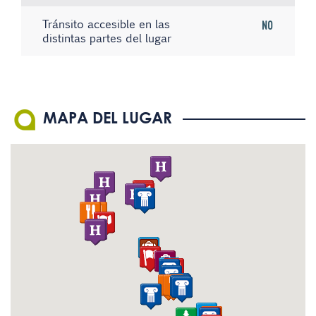
Tránsito accesible en las
No
distintas partes del lugar
Existe material informativo
Sistema de bucle magnético
No hay registros
No
-
en Braille
El personal conoce la
-
MAPA DEL LUGAR
Lengua de Signos Española
(LSE)