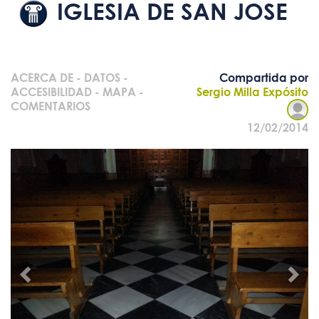
IGLESIA DE SAN JOSE
ACERCA DE
-
DATOS
-
Compartida por
ACCESIBILIDAD
-
MAPA
-
Sergio Milla Expósito
COMENTARIOS
12/02/2014