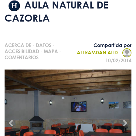
AULA NATURAL DE
CAZORLA
ACERCA DE
-
DATOS
-
Compartida por
ACCESIBILIDAD
-
MAPA
-
ALI RAMDAN ALID
COMENTARIOS
10/02/2014