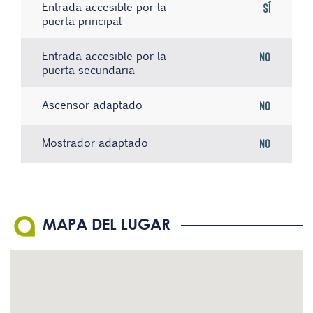
Entrada accesible por la
Sí
puerta principal
Entrada accesible por la
No
puerta secundaria
Ascensor adaptado
No
Mostrador adaptado
No
Ascensor con aviso por voz
Sistema de bucle magnético
No hay registros
No
No
Ascensor con botones en
El personal conoce la
No
No
MAPA DEL LUGAR
Braille
Lengua de Signos Española
(LSE)
Existe material informativo
No
en Braille