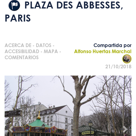
PLAZA DES ABBESSES,
PARIS
ACERCA DE
-
DATOS
-
Compartida por
ACCESIBILIDAD
-
MAPA
-
Alfonso Huertas Marchal
COMENTARIOS
21/10/2018