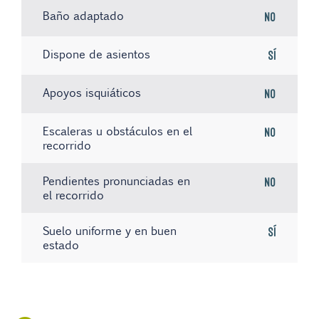
Baño adaptado
No
Dispone de asientos
Sí
Apoyos isquiáticos
No
Escaleras u obstáculos en el
No
recorrido
Pendientes pronunciadas en
No
el recorrido
Suelo uniforme y en buen
Sí
estado
No hay registros
No hay registros
No hay registros