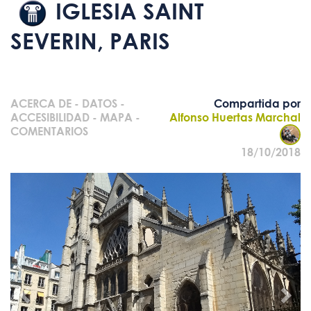
IGLESIA SAINT
SEVERIN, PARIS
ACERCA DE
-
DATOS
-
Compartida por
ACCESIBILIDAD
-
MAPA
-
Alfonso Huertas Marchal
COMENTARIOS
18/10/2018