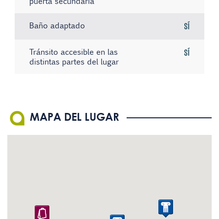
puerta secundaria
Baño adaptado
Sí
Tránsito accesible en las
Sí
distintas partes del lugar
Existe material informativo
Sistema de bucle magnético
No hay registros
No
Sí
en Braille
El personal conoce la
No
MAPA DEL LUGAR
Lengua de Signos Española
(LSE)