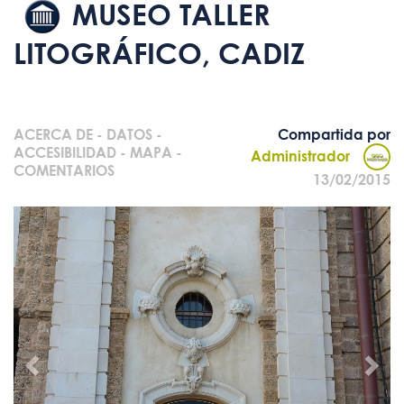
MUSEO TALLER
LITOGRÁFICO, CADIZ
ACERCA DE
-
DATOS
-
Compartida por
ACCESIBILIDAD
-
MAPA
-
Administrador
COMENTARIOS
13/02/2015