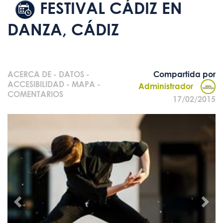
FESTIVAL CÁDIZ EN
DANZA, CÁDIZ
ACERCA DE
-
DATOS
-
Compartida por
ACCESIBILIDAD
-
MAPA
-
Administrador
COMENTARIOS
17/02/2015