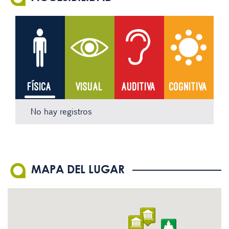
FÍSICA
VISUAL
AUDITIVA
COGNITIVA
No hay registros
No hay registros
No hay registros
No hay registros
MAPA DEL LUGAR