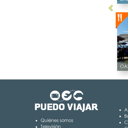
OAS
A
B
Quiénes somos
C
Televisión