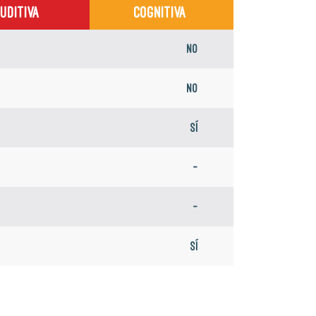
UDITIVA
COGNITIVA
No
No
Sí
-
-
Sí
-
-