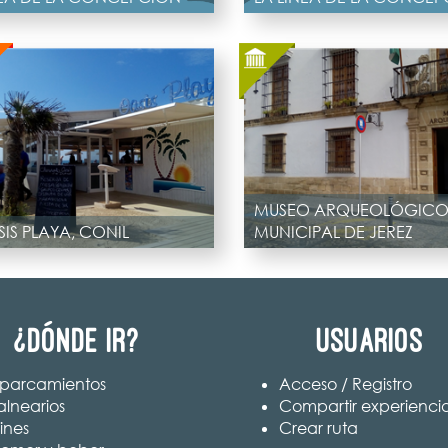
MUSEO ARQUEOLÓGIC
IS PLAYA, CONIL
MUNICIPAL DE JEREZ
¿Dónde ir?
Usuarios
parcamientos
Acceso / Registro
alnearios
Compartir experienci
ines
Crear ruta