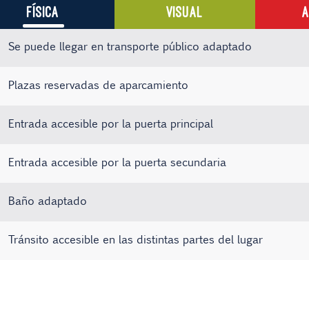
FÍSICA
VISUAL
A
Se puede llegar en transporte público adaptado
Plazas reservadas de aparcamiento
Entrada accesible por la puerta principal
Entrada accesible por la puerta secundaria
Baño adaptado
Tránsito accesible en las distintas partes del lugar
Existe material informativo en Braille
Sistema de bucle magnético
No hay registros