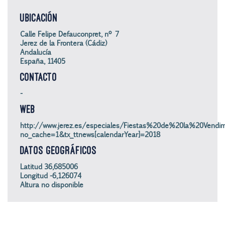
UBICACIÓN
Calle Felipe Defauconpret, nº 7
Jerez de la Frontera (Cádiz)
Andalucía
España, 11405
CONTACTO
-
WEB
http://www.jerez.es/especiales/Fiestas%20de%20la%20Vendi
no_cache=1&tx_ttnews[calendarYear]=2018
DATOS GEOGRÁFICOS
Latitud 36,685006
Longitud -6,126074
Altura no disponible