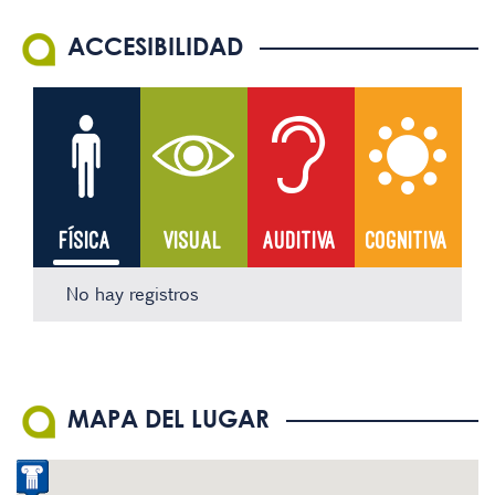
ACCESIBILIDAD
FÍSICA
VISUAL
AUDITIVA
COGNITIVA
No hay registros
No hay registros
No hay registros
No hay registros
MAPA DEL LUGAR