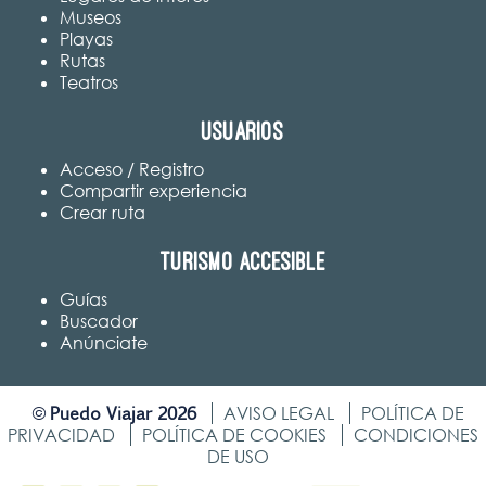
Museos
Playas
Rutas
Teatros
Usuarios
Acceso / Registro
Compartir experiencia
Crear ruta
Turismo accesible
Guías
Buscador
Anúnciate
Puedo Viajar 2026
©
AVISO LEGAL
POLÍTICA DE
PRIVACIDAD
POLÍTICA DE COOKIES
CONDICIONES
DE USO