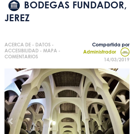
BODEGAS FUNDADOR,
JEREZ
ACERCA DE
-
DATOS
-
Compartida por
ACCESIBILIDAD
-
MAPA
-
Administrador
COMENTARIOS
14/03/2019