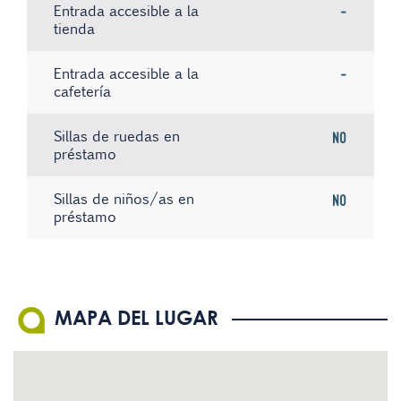
Entrada accesible a la
-
tienda
Entrada accesible a la
-
cafetería
Sillas de ruedas en
No
préstamo
Sillas de niños/as en
No
préstamo
Ascensor con aviso por voz
El personal conoce la
Paneles informativos con
No
Sí
-
Lengua de Signos Española
texto de fácil comprensión
(LSE)
Audioguías
No
MAPA DEL LUGAR
Los servicios que se ofrecen
Sí
Visitas guiadas en Lengua
están bien señalizados
No
Existe material informativo
de Signos Española (LSE)
No
en Braille