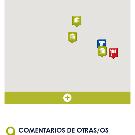
Signoguías
No
Paneles informativos con
Sí
texto de tamaño adecuado
Sistema de bucle magnético
No
Mapas, planos y maquetas
No
táctiles
Ascensor con botones en
-
Braille
COMENTARIOS DE OTRAS/OS