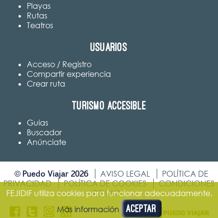
Playas
Rutas
Teatros
Usuarios
Acceso / Registro
Compartir experiencia
Crear ruta
Turismo accesible
Guías
Buscador
Anúnciate
Puedo Viajar 2026
©
AVISO LEGAL
POLÍTICA DE
PRIVACIDAD
POLÍTICA DE COOKIES
CONDICIONES
DE USO
FEJIDIF utiliza cookies para funcionar adecuadamente.
Aceptar
Más información