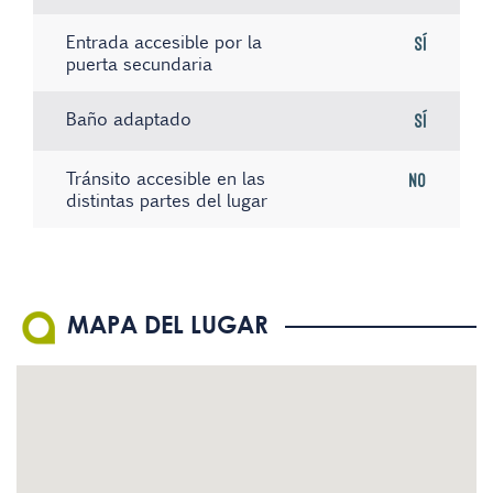
Entrada accesible por la
Sí
puerta secundaria
Baño adaptado
Sí
Tránsito accesible en las
No
distintas partes del lugar
Existe material informativo
Sistema de bucle magnético
No hay registros
-
-
en Braille
El personal conoce la
-
MAPA DEL LUGAR
Lengua de Signos Española
(LSE)