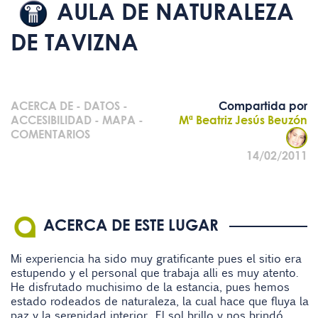
AULA DE NATURALEZA
DE TAVIZNA
ACERCA DE
-
DATOS
-
Compartida por
ACCESIBILIDAD
-
MAPA
-
Mª Beatriz Jesús Beuzón
COMENTARIOS
14/02/2011
ACERCA DE ESTE LUGAR
Mi experiencia ha sido muy gratificante pues el sitio era
estupendo y el personal que trabaja alli es muy atento.
He disfrutado muchisimo de la estancia, pues hemos
estado rodeados de naturaleza, la cual hace que fluya la
paz y la serenidad interior. El sol brillo y nos brindó