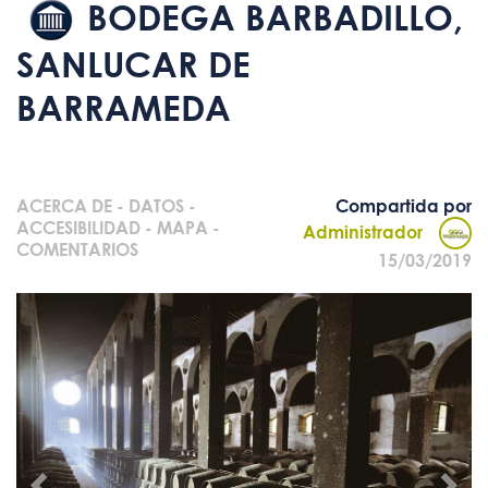
BODEGA BARBADILLO,
SANLUCAR DE
BARRAMEDA
ACERCA DE
-
DATOS
-
Compartida por
ACCESIBILIDAD
-
MAPA
-
Administrador
COMENTARIOS
15/03/2019