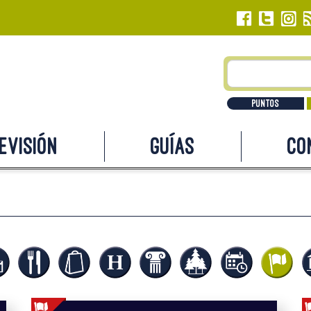
Puntos
evisión
Guías
Co