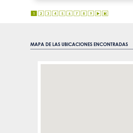
1
2
3
4
5
6
7
8
9
MAPA DE LAS UBICACIONES ENCONTRADAS