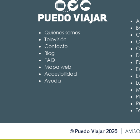
A
B
Quiénes somos
C
Televisión
C
Contacto
C
Blog
D
FAQ
Ed
Mapa web
E
Accesibilidad
E
Ayuda
L
M
P
R
T
Puedo Viajar 2026
©
AVISO