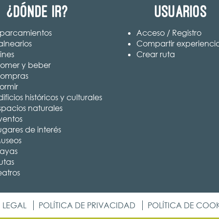
¿Dónde ir?
Usuarios
parcamientos
Acceso / Registro
alnearios
Compartir experienci
ines
Crear ruta
omer y beber
ompras
ormir
ificios históricos y culturales
spacios naturales
ventos
ugares de interés
useos
layas
utas
eatros
 LEGAL
POLÍTICA DE PRIVACIDAD
POLÍTICA DE COOK