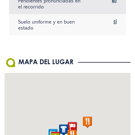
Pendientes pronunciadas en
No
el recorrido
Suelo uniforme y en buen
Sí
estado
No hay registros
No hay registros
No hay registros
MAPA DEL LUGAR