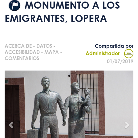
MONUMENTO A LOS
EMIGRANTES, LOPERA
ACERCA DE
-
DATOS
-
Compartida por
ACCESIBILIDAD
-
MAPA
-
Administrador
COMENTARIOS
01/07/2019