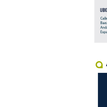
UBI
Call
Baez
Anda
Esp