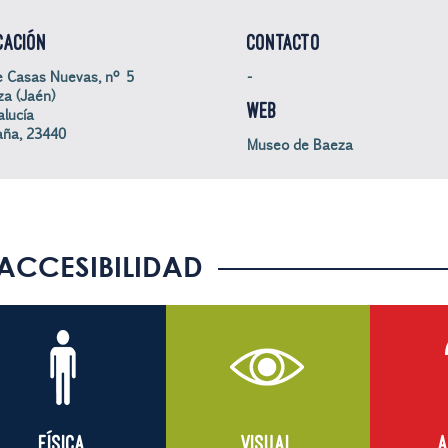
CACIÓN
CONTACTO
e Casas Nuevas, nº 5
-
a (Jaén)
WEB
lucía
aña, 23440
Museo de Baeza
ACCESIBILIDAD
FÍSICA
VISUAL
A