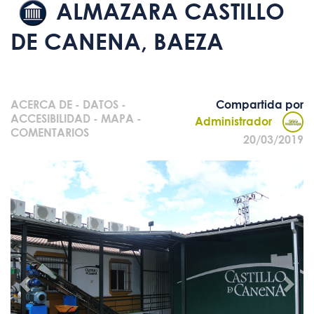
ALMAZARA CASTILLO
DE CANENA, BAEZA
ACERCA DE
-
DATOS
-
Compartida por
ACCESIBILIDAD
-
MAPA
-
Administrador
COMENTARIOS
20/03/2019