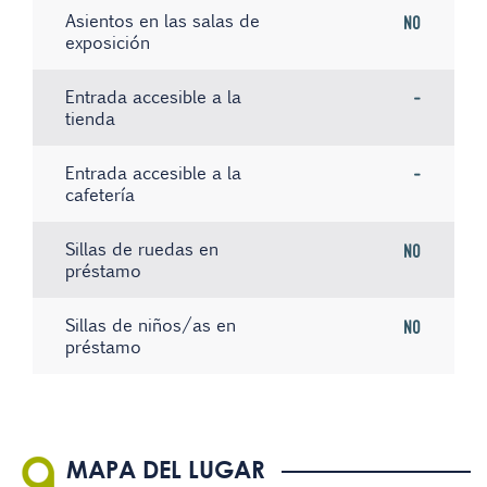
Asientos en las salas de
No
exposición
Entrada accesible a la
-
tienda
Entrada accesible a la
-
cafetería
Sillas de ruedas en
No
préstamo
Sillas de niños/as en
No
préstamo
Ascensor con aviso por voz
El personal conoce la
Paneles informativos con
No
No
No
Lengua de Signos Española
texto de fácil comprensión
(LSE)
Audioguías
No
MAPA DEL LUGAR
Los servicios que se ofrecen
No