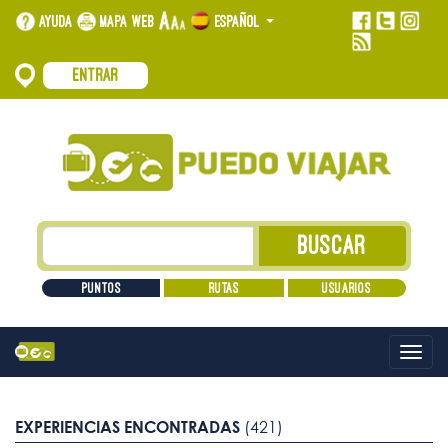
Ayuda
Mapa web
Español
Entrar
Puntos
Rutas
Usuarios
Alt
nave
EXPERIENCIAS ENCONTRADAS
(421)