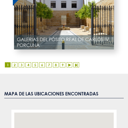
GALERIAS DEL PÓSITO REAL DE CARLOS IV,
PORCUNA
1
2
3
4
5
6
7
8
9
MAPA DE LAS UBICACIONES ENCONTRADAS