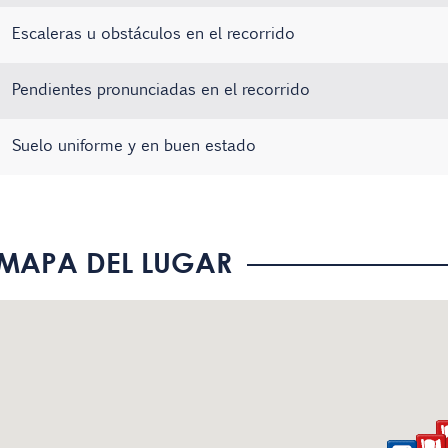
Escaleras u obstáculos en el recorrido
Pendientes pronunciadas en el recorrido
Suelo uniforme y en buen estado
No hay registros
No hay registros
No hay registros
MAPA DEL LUGAR