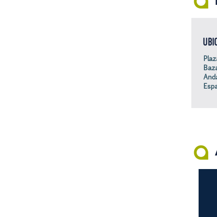
UBI
Plaz
Baza
Anda
Esp