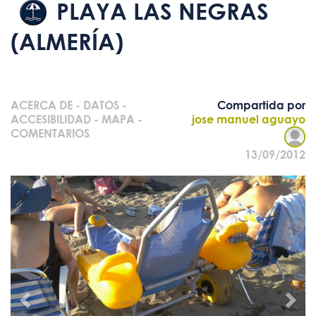
PLAYA LAS NEGRAS
(ALMERÍA)
ACERCA DE
-
DATOS
-
Compartida por
ACCESIBILIDAD
-
MAPA
-
jose manuel aguayo
COMENTARIOS
13/09/2012