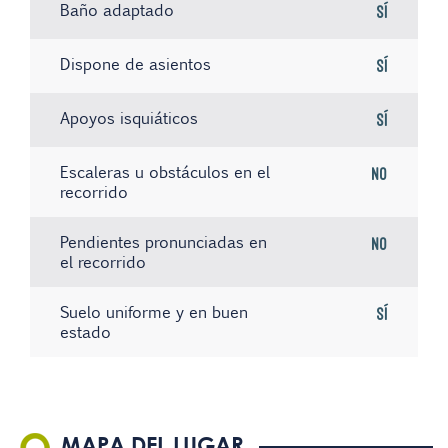
Baño adaptado
Sí
Dispone de asientos
Sí
Apoyos isquiáticos
Sí
Escaleras u obstáculos en el
No
recorrido
Pendientes pronunciadas en
No
el recorrido
Suelo uniforme y en buen
Sí
estado
No hay registros
No hay registros
No hay registros
MAPA DEL LUGAR