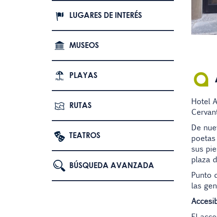
LUGARES DE INTERÉS
MUSEOS
PLAYAS
Hotel A
RUTAS
Cervan
De nuev
TEATROS
poetas 
sus pi
plaza d
BÚSQUEDA AVANZADA
Punto d
las gen
Accesib
El acce