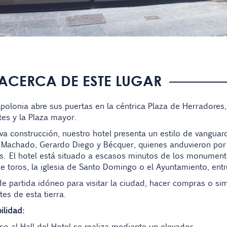
ACERCA DE ESTE LUGAR
polonia abre sus puertas en la céntrica Plaza de Herradores,
tes y la Plaza mayor.
a construcción, nuestro hotel presenta un estilo de vanguar
Machado, Gerardo Diego y Bécquer, quienes anduvieron por e
es. El hotel está situado a escasos minutos de los monumen
e toros, la iglesia de Santo Domingo o el Ayuntamiento, ent
e partida idóneo para visitar la ciudad, hacer compras o si
tes de esta tierra.
ilidad:
so al Hall del Hotel se realiza mediante un elevador.