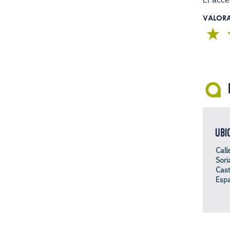
VALOR
UBI
Call
Sori
Cast
Esp