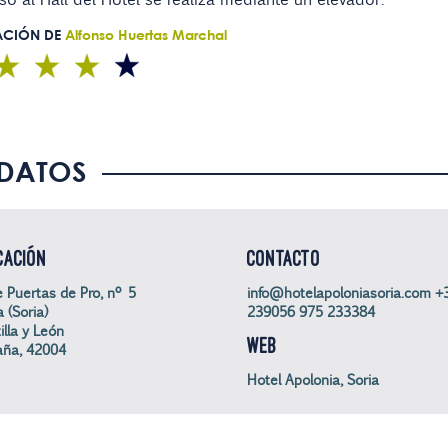
ACIÓN DE
Alfonso Huertas Marchal
DATOS
CACIÓN
CONTACTO
e Puertas de Pro, nº 5
info@hotelapoloniasoria.com +
a (Soria)
239056 975 233384
illa y León
WEB
aña, 42004
Hotel Apolonia, Soria