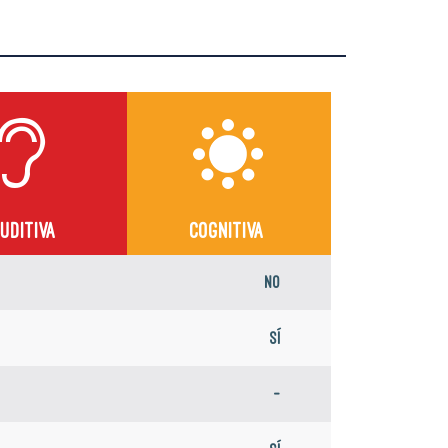
UDITIVA
COGNITIVA
No
Sí
-