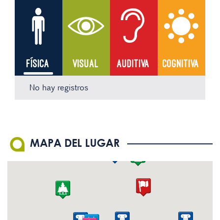
FÍSICA
VISUAL
AUDITIVA
COGNITIVA
No hay registros
No hay registros
No hay registros
No hay registros
MAPA DEL LUGAR