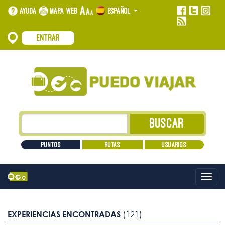
Ayuda
Mapa web
Español
Entrar
Puntos
Rutas
Usuarios
Alt
nave
EXPERIENCIAS ENCONTRADAS
(121)