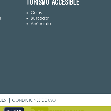
Turismo accesible
Guías
a
Buscador
Anúnciate
IES
CONDICIONES DE USO