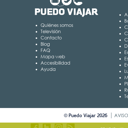
A
B
Quiénes somos
C
Televisión
C
Contacto
C
Blog
D
FAQ
Ed
Mapa web
E
Accesibilidad
E
Ayuda
L
M
P
R
T
Puedo Viajar 2026
©
AVISO