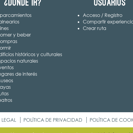
¿Dónde ir?
Usuarios
parcamientos
Acceso / Registro
alnearios
Compartir experienci
ines
Crear ruta
omer y beber
ompras
ormir
ificios históricos y culturales
spacios naturales
ventos
ugares de interés
useos
layas
utas
eatros
 LEGAL
POLÍTICA DE PRIVACIDAD
POLÍTICA DE COOK