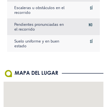
Escaleras u obstáculos en el
Sí
recorrido
Pendientes pronunciadas en
No
el recorrido
Suelo uniforme y en buen
Sí
estado
No hay registros
No hay registros
No hay registros
MAPA DEL LUGAR