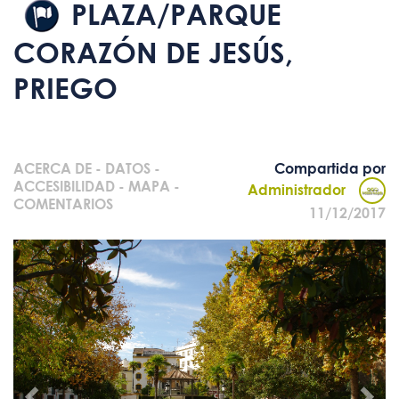
PLAZA/PARQUE
CORAZÓN DE JESÚS,
PRIEGO
ACERCA DE
-
DATOS
-
Compartida por
ACCESIBILIDAD
-
MAPA
-
Administrador
COMENTARIOS
11/12/2017