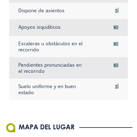
Dispone de asientos
Sí
Apoyos isquiáticos
No
Escaleras u obstáculos en el
No
recorrido
Pendientes pronunciadas en
No
el recorrido
Suelo uniforme y en buen
Sí
estado
No hay registros
No hay registros
No hay registros
MAPA DEL LUGAR