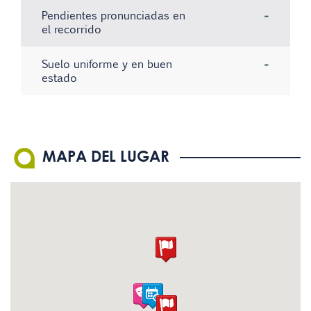
Pendientes pronunciadas en
-
el recorrido
Suelo uniforme y en buen
-
estado
No hay registros
No hay registros
No hay registros
MAPA DEL LUGAR