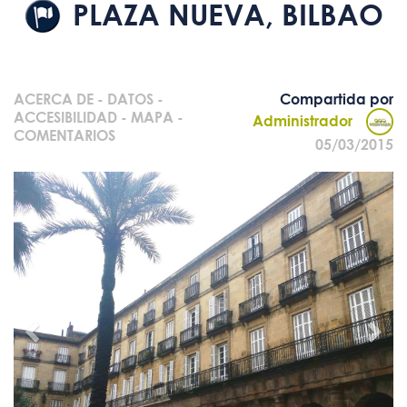
PLAZA NUEVA, BILBAO
ACERCA DE
-
DATOS
-
Compartida por
ACCESIBILIDAD
-
MAPA
-
Administrador
COMENTARIOS
05/03/2015