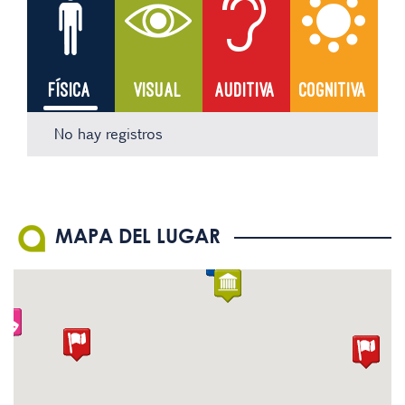
FÍSICA
VISUAL
AUDITIVA
COGNITIVA
No hay registros
No hay registros
No hay registros
No hay registros
MAPA DEL LUGAR