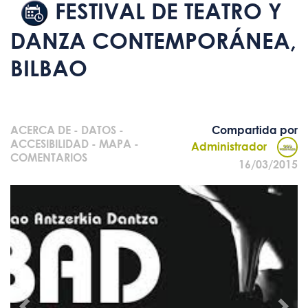
FESTIVAL DE TEATRO Y
DANZA CONTEMPORÁNEA,
BILBAO
ACERCA DE
-
DATOS
-
Compartida por
ACCESIBILIDAD
-
MAPA
-
Administrador
COMENTARIOS
16/03/2015