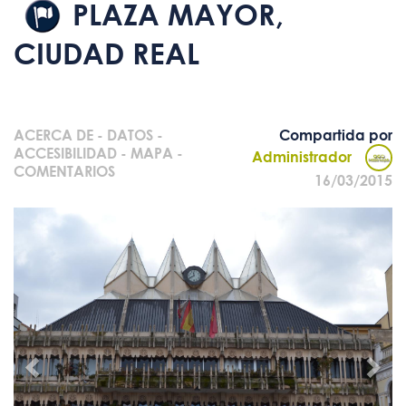
PLAZA MAYOR,
CIUDAD REAL
ACERCA DE
-
DATOS
-
Compartida por
ACCESIBILIDAD
-
MAPA
-
Administrador
COMENTARIOS
16/03/2015