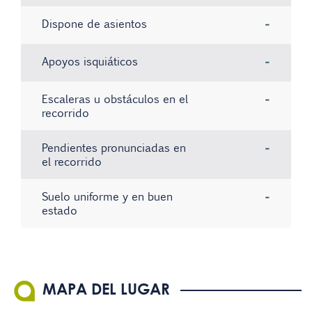
Dispone de asientos
-
Apoyos isquiáticos
-
Escaleras u obstáculos en el
-
recorrido
Pendientes pronunciadas en
-
el recorrido
Suelo uniforme y en buen
-
estado
No hay registros
No hay registros
No hay registros
MAPA DEL LUGAR