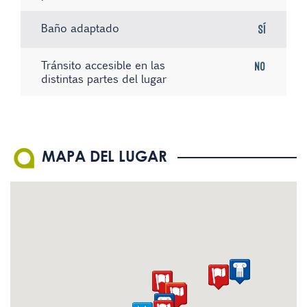
Baño adaptado
Sí
Tránsito accesible en las
No
distintas partes del lugar
Existe material informativo
Sistema de bucle magnético
No hay registros
No
No
en Braille
El personal conoce la
No
MAPA DEL LUGAR
Lengua de Signos Española
(LSE)