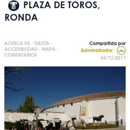
PLAZA DE TOROS,
RONDA
ACERCA DE
-
DATOS
-
Compartida por
ACCESIBILIDAD
-
MAPA
-
Administrador
COMENTARIOS
04/12/2017